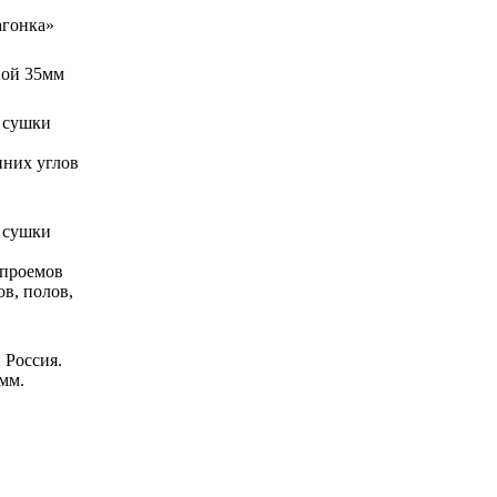
агонка»
ной 35мм
 сушки
нних углов
 сушки
 проемов
в, полов,
 Россия.
 мм.