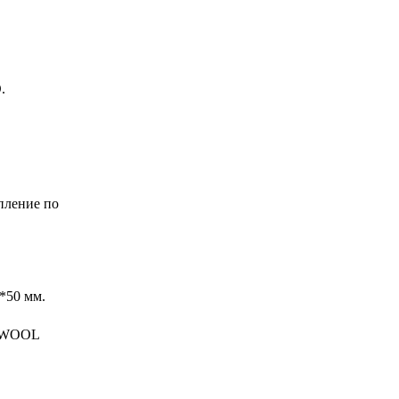
.
пление по
*50 мм.
CKWOOL