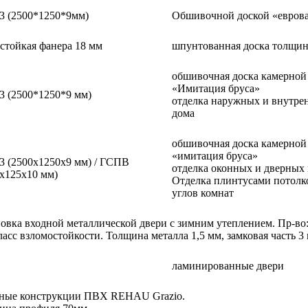
3 (2500*1250*9мм)
Обшивочной доской «евров
стойкая фанера 18 мм
шпунтованная доска толщи
обшивочная доска камерной
«Имитация бруса»
3 (2500*1250*9 мм)
отделка наружных и внутре
дома
обшивочная доска камерной
«имитация бруса»
3 (2500x1250x9 мм) / ГСПВ
отделка оконных и дверных
0х125х10 мм)
Отделка плинтусами потолко
углов комнат
овка входной металлической двери с зимним утеплением. Пр-во:
ласс взломостойкости. Толщина металла 1,5 мм, замковая часть 3
ламинированные двери
ные конструкции ПВХ REHAU Grazio.