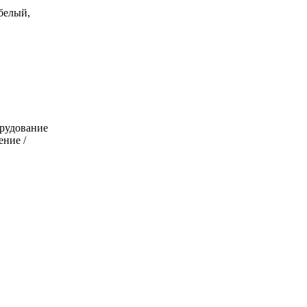
 белый,
орудование
ние /